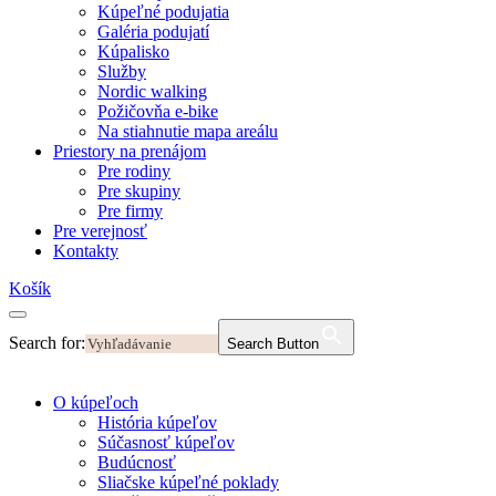
Kúpeľné podujatia
Galéria podujatí
Kúpalisko
Služby
Nordic walking
Požičovňa e-bike
Na stiahnutie mapa areálu
Priestory na prenájom
Pre rodiny
Pre skupiny
Pre firmy
Pre verejnosť
Kontakty
Košík
Search for:
Search Button
O kúpeľoch
História kúpeľov
Súčasnosť kúpeľov
Budúcnosť
Sliačske kúpeľné poklady