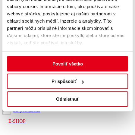
Psychologické procedúry
súbory cookie. Informácie o tom, ako používate naše
Cenník procedúr
Gastronómia
webové stránky, poskytujeme aj našim partnerom v
Reštaurácia a kaviareň PALACE GALÉRIA
oblasti sociálnych médií, inzercie a analytiky. Títo
Kaviareň Palace Club
partneri môžu príslušné informácie skombinovať s
Kultúra a voľný čas
Kúpeľné podujatia
ďalšími údajmi, ktoré ste im poskytli, alebo ktoré od vás
Galéria podujatí
získali, keď ste používali ich služby.
Kúpalisko
Služby
Nordic walking
Požičovňa e-bike
Povoliť všetko
Na stiahnutie mapa areálu
Priestory na prenájom
Pre rodiny
Prispôsobiť
Pre skupiny
Pre firmy
Pre verejnosť
Odmietnuť
Kontakty
3D prehliadka
E-SHOP