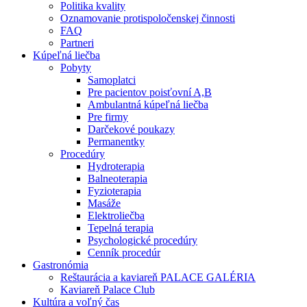
Politika kvality
Oznamovanie protispoločenskej činnosti
FAQ
Partneri
Kúpeľná liečba
Pobyty
Samoplatci
Pre pacientov poisťovní A,B
Ambulantná kúpeľná liečba
Pre firmy
Darčekové poukazy
Permanentky
Procedúry
Hydroterapia
Balneoterapia
Fyzioterapia
Masáže
Elektroliečba
Tepelná terapia
Psychologické procedúry
Cenník procedúr
Gastronómia
Reštaurácia a kaviareň PALACE GALÉRIA
Kaviareň Palace Club
Kultúra a voľný čas