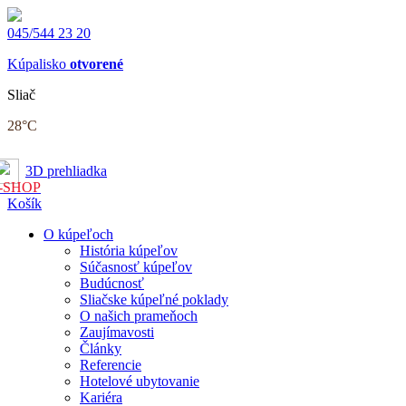
045/544 23 20
Kúpalisko
otvorené
Sliač
28
°C
3D prehliadka
-SHOP
Košík
O kúpeľoch
História kúpeľov
Súčasnosť kúpeľov
Budúcnosť
Sliačske kúpeľné poklady
O našich prameňoch
Zaujímavosti
Články
Referencie
Hotelové ubytovanie
Kariéra