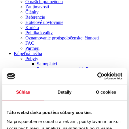
O našich prameňoch
Zaujímavosti
Články
Referencie
Hotelové ubytovanie
Kariéra
Politika kvality
Oznamovanie protispoločenskej činnosti
FAQ
Partneri
Kúpeľná liečba
Pobyty
Samoplatci
Pre pacientov poisťovní A,B
Ambulantná kúpeľná liečba
Pre firmy
Darčekové poukazy
Permanentky
Súhlas
Detaily
O cookies
Procedúry
Hydroterapia
Balneoterapia
Fyzioterapia
Táto webstránka používa súbory cookies
Masáže
Elektroliečba
Na prispôsobenie obsahu a reklám, poskytovanie funkcií
Tepelná terapia
sociálnych médií a analýzu návštevnosti používame