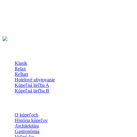
KÚPELE SLIAČ a.s.
Kúpeľná 714/38
962 31 Sliač
Slovenská republika
48°36'51.5"N 19°09'38.8"E
Kúpeľné Pobyty
Klasik
Relax
Reštart
Hotelové ubytovanie
Kúpeľná liečba A
Kúpeľná liečba B
O kúpeľoch
O kúpeľoch
História kúpeľov
Architektúra
Gastronómia
Voľný čas