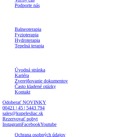
Podporte nás
Procedúry
Balneoterapia
Fyzioterapia
Hydroterapia
Tepelná terapia
Informácie
Úvodná stránka
Kariéra
Zverejňovanie dokumentov
Často kladené otázky
Kontakt
Odoberať NOVINKY
00421 | 45 | 5443 794
sales@kupelesliac.sk
Rezervovať pobyt
Instagram
Facebook
Youtube
Ochrana osobných údajov