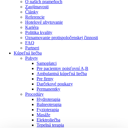
O našich prameňoch
Zaujímavosti
Články
Referencie
Hotelové ubytovanie
Kariéra
Politika kvality
Oznamovanie protispoločenskej činnosti
FAQ
Partneri
Kúpeľná liečba
Pobyty
Samoplatci
Pre pacientov poisťovní A,B
Ambulantná kúpeľná liečba
Pre firmy
Darčekové poukazy
Permanentky
Procedúry
Hydroterapia
Balneoterapia
Fyzioterapia
Masáže
Elektroliečba
Tepelná terapia