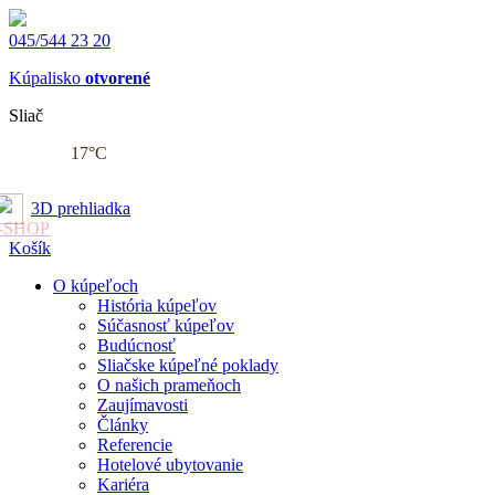
045/544 23 20
Kúpalisko
otvorené
Sliač
17
°C
3D prehliadka
-SHOP
Košík
O kúpeľoch
História kúpeľov
Súčasnosť kúpeľov
Budúcnosť
Sliačske kúpeľné poklady
O našich prameňoch
Zaujímavosti
Články
Referencie
Hotelové ubytovanie
Kariéra