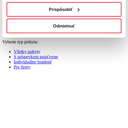
Rezervovať pobyt
Prispôsobiť
Odmietnuť
Vyberte typ pobytu:
Všetky pobyty
S príspevkom poisťovne
Individuálne hradené
Pre firmy
vstupná lekárska prehliadka
plná penzia (raňajky formou bufetových stolov)
3 procedúry denne