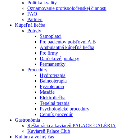
Politika kvality
Oznamovanie protispoločenskej činnosti
FAQ
Partneri
Kúpeľná liečba
Pobyty
Samoplatci
Pre pacientov poisťovní A,B
Ambulantná kúpeľná liečba
Pre firmy
Darčekové poukazy
Permanentky
Procedúry
Hydroterapia
Balneoterapia
Fyzioterapia
Masáže
Elektroliečba
Tepelná terapia
Psychologické procedúry
Cenník procedúr
Gastronómia
Reštaurácia a kaviareň PALACE GALÉRIA
Kaviareň Palace Club
Kultúra a voľný čas