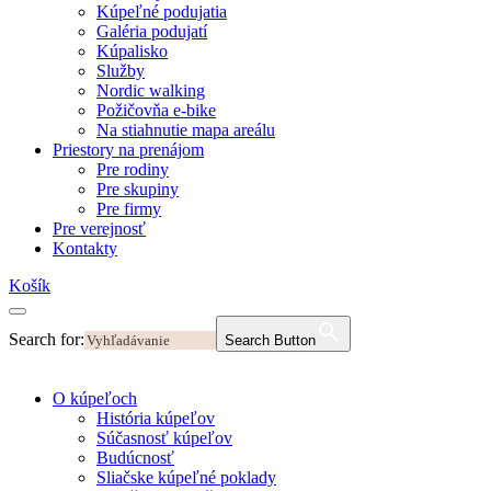
Kúpeľné podujatia
Galéria podujatí
Kúpalisko
Služby
Nordic walking
Požičovňa e-bike
Na stiahnutie mapa areálu
Priestory na prenájom
Pre rodiny
Pre skupiny
Pre firmy
Pre verejnosť
Kontakty
Košík
Search for:
Search Button
O kúpeľoch
História kúpeľov
Súčasnosť kúpeľov
Budúcnosť
Sliačske kúpeľné poklady