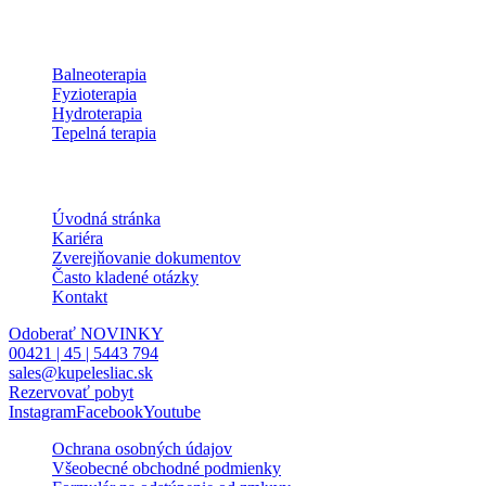
Procedúry
Balneoterapia
Fyzioterapia
Hydroterapia
Tepelná terapia
Informácie
Úvodná stránka
Kariéra
Zverejňovanie dokumentov
Často kladené otázky
Kontakt
Odoberať NOVINKY
00421 | 45 | 5443 794
sales@kupelesliac.sk
Rezervovať pobyt
Instagram
Facebook
Youtube
Ochrana osobných údajov
Všeobecné obchodné podmienky