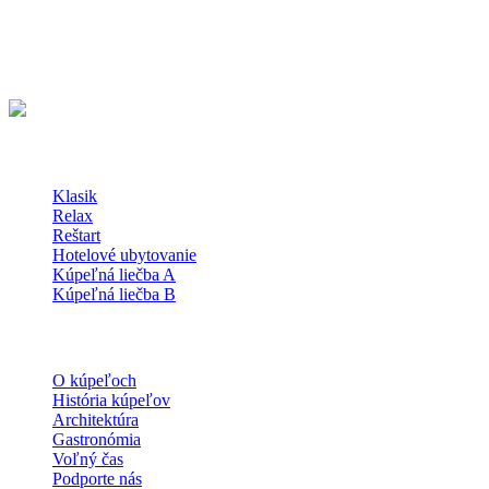
962 31 Sliač
Slovenská republika
48°36'51.5"N 19°09'38.8"E
Kúpeľné Pobyty
Klasik
Relax
Reštart
Hotelové ubytovanie
Kúpeľná liečba A
Kúpeľná liečba B
O kúpeľoch
O kúpeľoch
História kúpeľov
Architektúra
Gastronómia
Voľný čas
Podporte nás