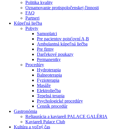
Politika kvality
Oznamovanie protispoločenskej činnosti
FAQ
Partneri
Kúpeľná liečba
Pobyty
Samoplatci
Pre pacientov poisťovní A,B
Ambulantná kúpeľná liečba
Pre firmy
Darčekové poukazy
Permanentky
Procedúry
Hydroterapia
Balneoterapia
Fyzioterapia
Masáže
Elektroliečba
Tepelná terapia
Psychologické procedúry
Cenník procedúr
Gastronómia
Reštaurácia a kaviareň PALACE GALÉRIA
Kaviareň Palace Club
Kultúra a voľný čas