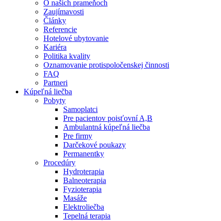
O našich prameňoch
Zaujímavosti
Články
Referencie
Hotelové ubytovanie
Kariéra
Politika kvality
Oznamovanie protispoločenskej činnosti
FAQ
Partneri
Kúpeľná liečba
Pobyty
Samoplatci
Pre pacientov poisťovní A,B
Ambulantná kúpeľná liečba
Pre firmy
Darčekové poukazy
Permanentky
Procedúry
Hydroterapia
Balneoterapia
Fyzioterapia
Masáže
Elektroliečba
Tepelná terapia