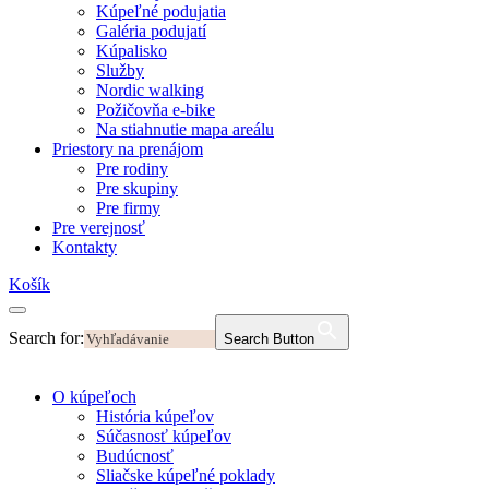
Kúpeľné podujatia
Galéria podujatí
Kúpalisko
Služby
Nordic walking
Požičovňa e-bike
Na stiahnutie mapa areálu
Priestory na prenájom
Pre rodiny
Pre skupiny
Pre firmy
Pre verejnosť
Kontakty
Košík
Search for:
Search Button
O kúpeľoch
História kúpeľov
Súčasnosť kúpeľov
Budúcnosť
Sliačske kúpeľné poklady