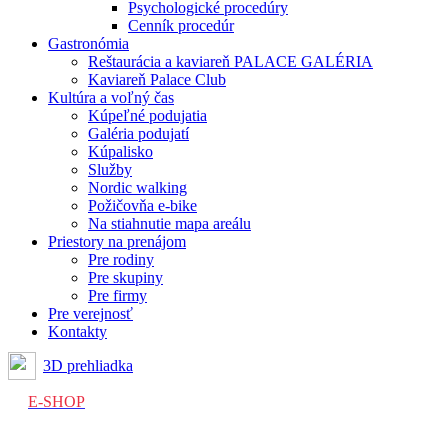
Psychologické procedúry
Cenník procedúr
Gastronómia
Reštaurácia a kaviareň PALACE GALÉRIA
Kaviareň Palace Club
Kultúra a voľný čas
Kúpeľné podujatia
Galéria podujatí
Kúpalisko
Služby
Nordic walking
Požičovňa e-bike
Na stiahnutie mapa areálu
Priestory na prenájom
Pre rodiny
Pre skupiny
Pre firmy
Pre verejnosť
Kontakty
3D prehliadka
E-SHOP