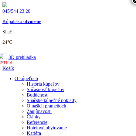
045/544 23 20
Kúpalisko
otvorené
Sliač
24
°C
3D prehliadka
-SHOP
Košík
O kúpeľoch
História kúpeľov
Súčasnosť kúpeľov
Budúcnosť
Sliačske kúpeľné poklady
O našich prameňoch
Zaujímavosti
Články
Referencie
Hotelové ubytovanie
Kariéra