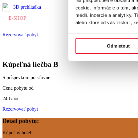
Na prispôsobenie obsahu a r
3D prehliadka
cookie. Informácie o tom, ak
médií, inzercie a analytiky. 
E-SHOP
alebo ktoré od vás získali, ke
Rezervovať pobyt
Odmietnuť
Kúpeľná liečba B
S príspevkom poisťovne
Cena pobytu od
24 €/noc
Rezervovať pobyt
Detail pobytu:
Kúpeľný hotel: