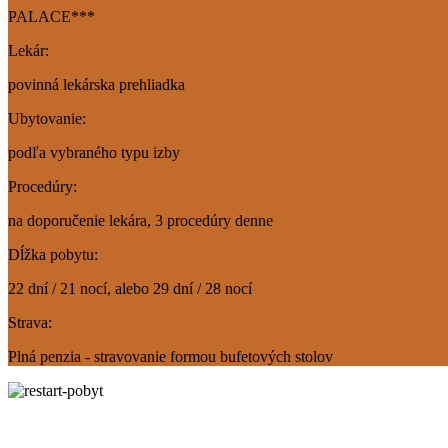
PALACE***
Lekár:
povinná lekárska prehliadka
Ubytovanie:
podľa vybraného typu izby
Procedúry:
na doporučenie lekára, 3 procedúry denne
Dĺžka pobytu:
22 dní / 21 nocí, alebo 29 dní / 28 nocí
Strava:
Plná penzia - stravovanie formou bufetových stolov