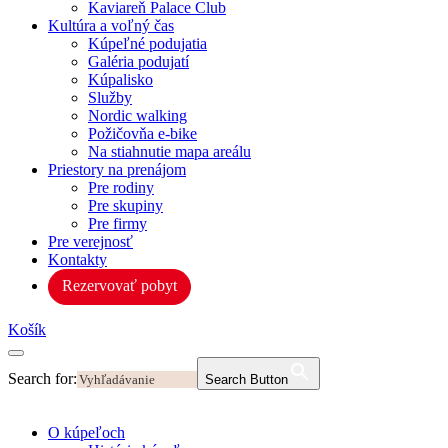
Kaviareň Palace Club
Kultúra a voľný čas
Kúpeľné podujatia
Galéria podujatí
Kúpalisko
Služby
Nordic walking
Požičovňa e-bike
Na stiahnutie mapa areálu
Priestory na prenájom
Pre rodiny
Pre skupiny
Pre firmy
Pre verejnosť
Kontakty
Rezervovať pobyt
Košík
Search for:
Search Button
O kúpeľoch