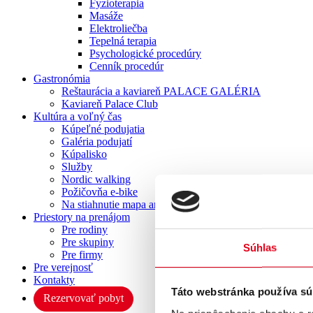
Fyzioterapia
Masáže
Elektroliečba
Tepelná terapia
Psychologické procedúry
Cenník procedúr
Gastronómia
Reštaurácia a kaviareň PALACE GALÉRIA
Kaviareň Palace Club
Kultúra a voľný čas
Kúpeľné podujatia
Galéria podujatí
Kúpalisko
Služby
Nordic walking
Požičovňa e-bike
Na stiahnutie mapa areálu
Priestory na prenájom
Pre rodiny
Pre skupiny
Súhlas
Pre firmy
Pre verejnosť
Kontakty
Táto webstránka používa sú
Rezervovať pobyt