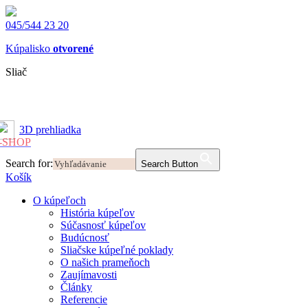
045/544 23 20
Kúpalisko
otvorené
Sliač
3D prehliadka
-SHOP
Search for:
Search Button
Košík
O kúpeľoch
História kúpeľov
Súčasnosť kúpeľov
Budúcnosť
Sliačske kúpeľné poklady
O našich prameňoch
Zaujímavosti
Články
Referencie