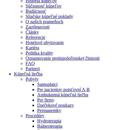
História kúpeľov
Súčasnosť kúpeľov
Budúcnosť
Sliačske kúpeľné poklady
O našich prameňoch
Zaujímavosti
Články
Referencie
Hotelové ubytovanie
Kariéra
Politika kvality
Oznamovanie protispoločenskej činnosti
FAQ
Partneri
Kúpeľná liečba
Pobyty
Samoplatci
Pre pacientov poisťovní A,B
Ambulantná kúpeľná liečba
Pre firmy
Darčekové poukazy
Permanentky
Procedúry
Hydroterapia
Balneoterapia