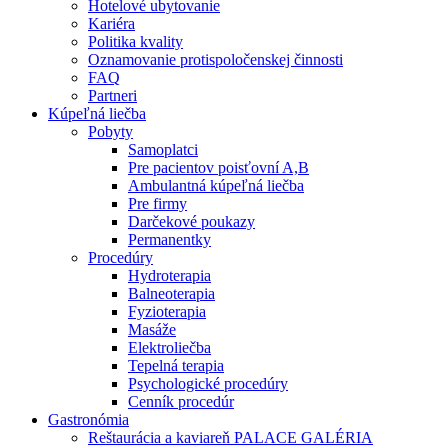
Hotelové ubytovanie
Kariéra
Politika kvality
Oznamovanie protispoločenskej činnosti
FAQ
Partneri
Kúpeľná liečba
Pobyty
Samoplatci
Pre pacientov poisťovní A,B
Ambulantná kúpeľná liečba
Pre firmy
Darčekové poukazy
Permanentky
Procedúry
Hydroterapia
Balneoterapia
Fyzioterapia
Masáže
Elektroliečba
Tepelná terapia
Psychologické procedúry
Cenník procedúr
Gastronómia
Reštaurácia a kaviareň PALACE GALÉRIA