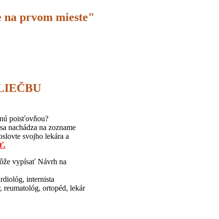
e na prvom mieste"
LIEČBU
anú poisťovňou?
 sa nachádza na zozname
oslovte svojho lekára a
ť.
ôže vypísať Návrh na
diológ, internista
 reumatológ, ortopéd, lekár