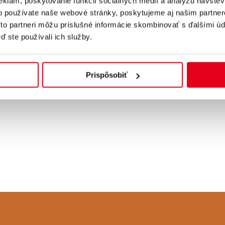
eklám, poskytovanie funkcií sociálnych médií a analýzu návšte
o používate naše webové stránky, poskytujeme aj našim partner
Títo partneri môžu príslušné informácie skombinovať s ďalšími úda
ď ste používali ich služby.
Prispôsobiť