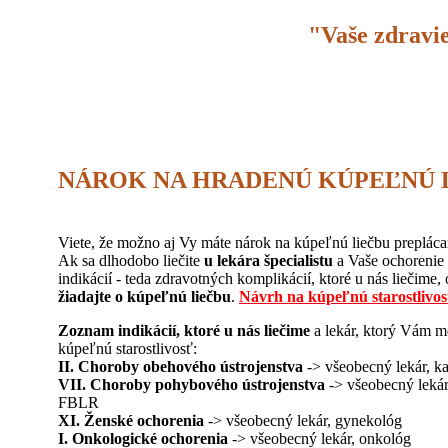
"Vaše zdravi
NÁROK NA HRADENÚ KÚPEĽNÚ 
Viete, že možno aj Vy máte nárok na kúpeľnú liečbu preplác
Ak sa dlhodobo liečite
u lekára špecialistu
a Vaše ochorenie
indikácií - teda zdravotných komplikácií, ktoré u nás liečime, 
žiadajte o kúpeľnú liečbu
.
Návrh na kúpeľnú starostlivos
Zoznam indikácií, ktoré u nás liečime
a lekár, ktorý Vám m
kúpeľnú starostlivosť:
II. Choroby obehového ústrojenstva
-> všeobecný lekár, kar
VII. Choroby pohybového ústrojenstva
-> všeobecný lekár,
FBLR
XI. Ženské ochorenia
-> všeobecný lekár, gynekológ
I. Onkologické ochorenia
-> všeobecný lekár, onkológ