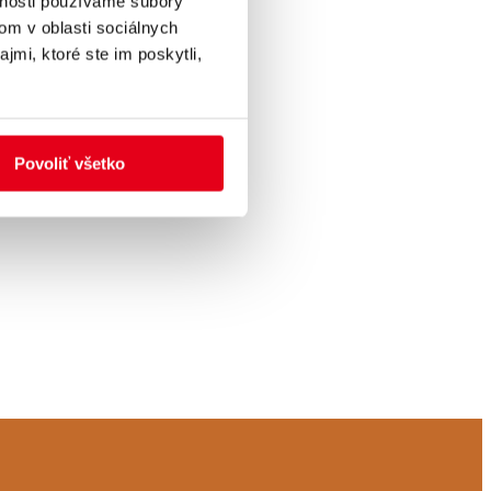
vnosti používame súbory
om v oblasti sociálnych
jmi, ktoré ste im poskytli,
Povoliť všetko