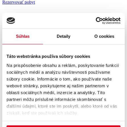
Rezervovať pobyt
Súhlas
Detaily
O cookies
Vyberte typ pobytu:
Všetky pobyty
S príspevkom poisťovne
Táto webstránka používa súbory cookies
Individuálne hradené
Na prispôsobenie obsahu a reklám, poskytovanie funkcií
Pre firmy
sociálnych médií a analýzu návštevnosti používame
súbory cookie. Informácie o tom, ako používate naše
webové stránky, poskytujeme aj našim partnerom v
oblasti sociálnych médií, inzercie a analytiky. Títo
partneri môžu príslušné informácie skombinovať s
ďalšími údajmi, ktoré ste im poskytli, alebo ktoré od vás
získali, keď ste používali ich služby.
5 nocí v dvojlôžkovej izbe Štandard
14 procedúr vrátane psychologického poradenstva
plná penzia formou bufetových stolov