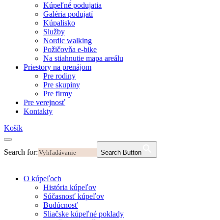
Kúpeľné podujatia
Galéria podujatí
Kúpalisko
Služby
Nordic walking
Požičovňa e-bike
Na stiahnutie mapa areálu
Priestory na prenájom
Pre rodiny
Pre skupiny
Pre firmy
Pre verejnosť
Kontakty
Košík
Search for:
Search Button
O kúpeľoch
História kúpeľov
Súčasnosť kúpeľov
Budúcnosť
Sliačske kúpeľné poklady