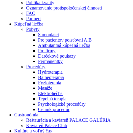
Politika kvality
Oznamovanie protispoločenskej činnosti
FAQ
Partneri
Kúpeľná liečba
Pobyty
Samoplatci
Pre pacientov poisťovní A,B
Ambulantná kúpeľná liečba
Pre firmy
Darčekové poukazy
Permanentky
Procedúry
Hydroterapia
Balneoterapia
Fyzioterapia
Masáže
Elektroliečba
Tepelná terapia
Psychologické procedúry
Cenník procedúr
Gastronómia
Reštaurácia a kaviareň PALACE GALÉRIA
Kaviareň Palace Club
Kultúra a voľný čas