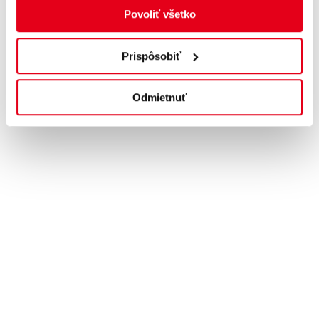
Povoliť všetko
od 85 € / 1 os. / noc
Prispôsobiť
Individuálne hradené
Zistiť viac
Odmietnuť
4 dni / 3 noci
skupinový program s terapeutom lesného kúpeľa
plná penzia – servírovaná
skupina max 20 osôb
od 325 €/os./4 dni
Individuálne hradené
Zistiť viac
vstupná lekárska prehliadka