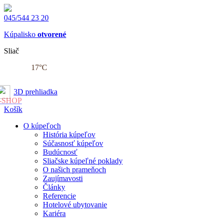
045/544 23 20
Kúpalisko
otvorené
Sliač
17
°C
3D prehliadka
-SHOP
Košík
O kúpeľoch
História kúpeľov
Súčasnosť kúpeľov
Budúcnosť
Sliačske kúpeľné poklady
O našich prameňoch
Zaujímavosti
Články
Referencie
Hotelové ubytovanie
Kariéra