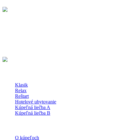
Zistiť viac
KÚPELE SLIAČ a.s.
Kúpeľná 714/38
962 31 Sliač
Slovenská republika
48°36'51.5"N 19°09'38.8"E
Kúpeľné Pobyty
Klasik
Relax
Reštart
Hotelové ubytovanie
Kúpeľná liečba A
Kúpeľná liečba B
O kúpeľoch
O kúpeľoch