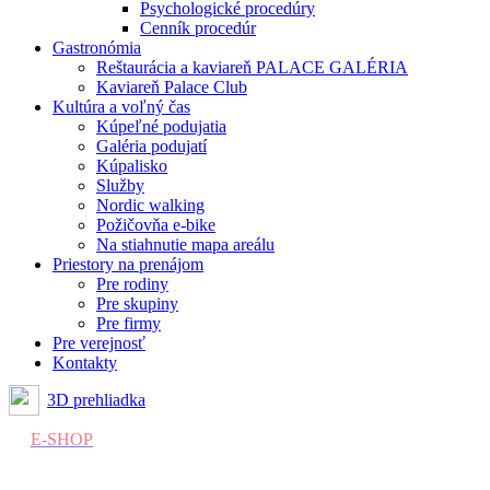
Psychologické procedúry
Cenník procedúr
Gastronómia
Reštaurácia a kaviareň PALACE GALÉRIA
Kaviareň Palace Club
Kultúra a voľný čas
Kúpeľné podujatia
Galéria podujatí
Kúpalisko
Služby
Nordic walking
Požičovňa e-bike
Na stiahnutie mapa areálu
Priestory na prenájom
Pre rodiny
Pre skupiny
Pre firmy
Pre verejnosť
Kontakty
3D prehliadka
E-SHOP