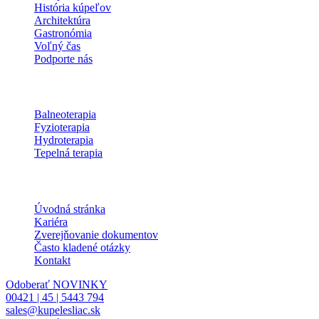
História kúpeľov
Architektúra
Gastronómia
Voľný čas
Podporte nás
Procedúry
Balneoterapia
Fyzioterapia
Hydroterapia
Tepelná terapia
Informácie
Úvodná stránka
Kariéra
Zverejňovanie dokumentov
Často kladené otázky
Kontakt
Odoberať NOVINKY
00421 | 45 | 5443 794
sales@kupelesliac.sk