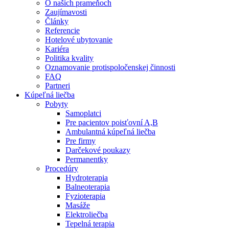
O našich prameňoch
Zaujímavosti
Články
Referencie
Hotelové ubytovanie
Kariéra
Politika kvality
Oznamovanie protispoločenskej činnosti
FAQ
Partneri
Kúpeľná liečba
Pobyty
Samoplatci
Pre pacientov poisťovní A,B
Ambulantná kúpeľná liečba
Pre firmy
Darčekové poukazy
Permanentky
Procedúry
Hydroterapia
Balneoterapia
Fyzioterapia
Masáže
Elektroliečba
Tepelná terapia