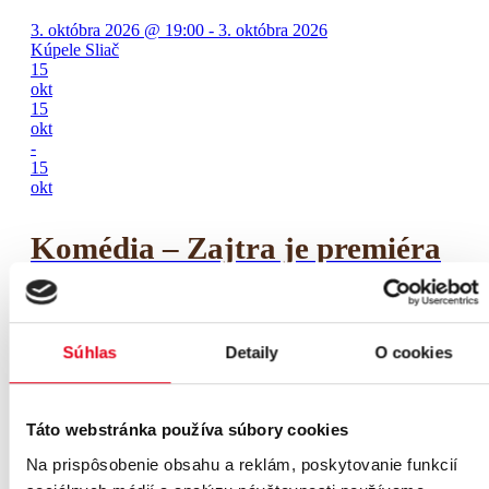
3. októbra 2026 @ 19:00 - 3. októbra 2026
Kúpele Sliač
15
okt
15
okt
-
15
okt
Komédia – Zajtra je premiéra
15. októbra 2026 @ 19:00 - 15. októbra 2026
KÚPELE SLIAČ a.s., Kúpeľná 714/38, 962 31 Sliač
07
Súhlas
Detaily
O cookies
nov
07
nov
-
Táto webstránka používa súbory cookies
07
Na prispôsobenie obsahu a reklám, poskytovanie funkcií
nov