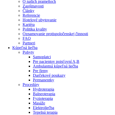
O našich prameňoch
Zaujímavosti
Články
Referencie
Hotelové ubytovanie
Kariéra
Politika kvality
Oznamovanie protispoločenskej činnosti
FAQ
Partneri
Kúpeľná liečba
Pobyty
Samoplatci
Pre pacientov poisťovní A,B
Ambulantná kúpeľná liečba
Pre firmy
Darčekové poukazy
Permanentky
Procedúry
Hydroterapia
Balneoterapia
Fyzioterapia
Masáže
Elektroliečba
Tepelná terapia