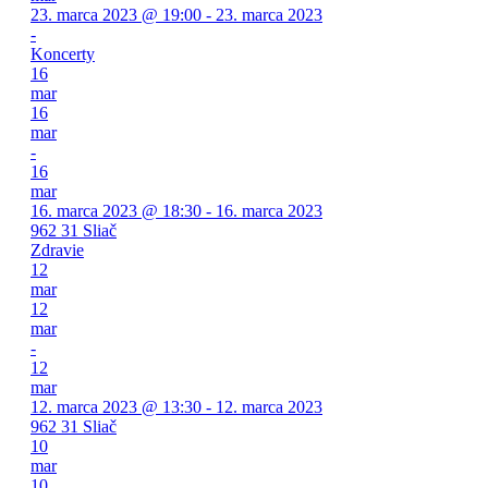
23. marca 2023 @ 19:00 - 23. marca 2023
-
Koncerty
16
mar
16
mar
-
16
mar
16. marca 2023 @ 18:30 - 16. marca 2023
962 31 Sliač
Zdravie
12
mar
12
mar
-
12
mar
12. marca 2023 @ 13:30 - 12. marca 2023
962 31 Sliač
10
mar
10