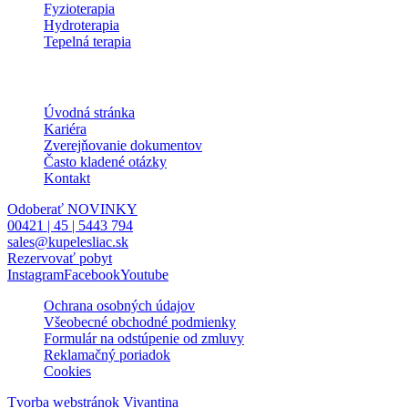
Fyzioterapia
Hydroterapia
Tepelná terapia
Informácie
Úvodná stránka
Kariéra
Zverejňovanie dokumentov
Často kladené otázky
Kontakt
Odoberať NOVINKY
00421 | 45 | 5443 794
sales@kupelesliac.sk
Rezervovať pobyt
Instagram
Facebook
Youtube
Ochrana osobných údajov
Všeobecné obchodné podmienky
Formulár na odstúpenie od zmluvy
Reklamačný poriadok
Cookies
Tvorba webstránok Vivantina