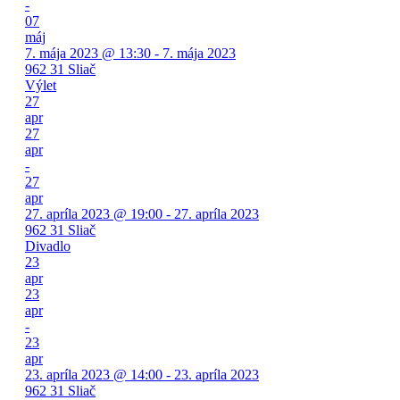
-
07
máj
7. mája 2023 @ 13:30 - 7. mája 2023
962 31 Sliač
Výlet
27
apr
27
apr
-
27
apr
27. apríla 2023 @ 19:00 - 27. apríla 2023
962 31 Sliač
Divadlo
23
apr
23
apr
-
23
apr
23. apríla 2023 @ 14:00 - 23. apríla 2023
962 31 Sliač