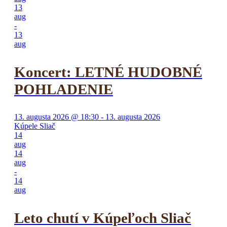
13
aug
-
13
aug
Koncert: LETNÉ HUDOBNÉ
POHLADENIE
13. augusta 2026 @ 18:30 - 13. augusta 2026
Kúpele Sliač
14
aug
14
aug
-
14
aug
Leto chutí v Kúpeľoch Sliač