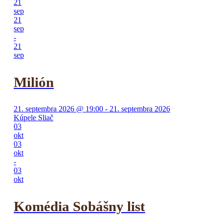
21
sep
21
sep
-
21
sep
Milión
21. septembra 2026 @ 19:00 - 21. septembra 2026
Kúpele Sliač
03
okt
03
okt
-
03
okt
Komédia Sobášny list