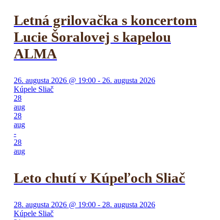
Letná grilovačka s koncertom
Lucie Šoralovej s kapelou
ALMA
26. augusta 2026 @ 19:00 - 26. augusta 2026
Kúpele Sliač
28
aug
28
aug
-
28
aug
Leto chutí v Kúpeľoch Sliač
28. augusta 2026 @ 19:00 - 28. augusta 2026
Kúpele Sliač