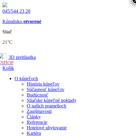
045/544 23 20
Kúpalisko
otvorené
Sliač
21
°C
3D prehliadka
-SHOP
Košík
O kúpeľoch
História kúpeľov
Súčasnosť kúpeľov
Budúcnosť
Sliačske kúpeľné poklady
O našich prameňoch
Zaujímavosti
Články
Referencie
Hotelové ubytovanie
Kariéra