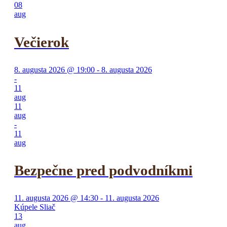
08
aug
Večierok
8. augusta 2026 @ 19:00 - 8. augusta 2026
-
11
aug
11
aug
-
11
aug
Bezpečne pred podvodníkmi
11. augusta 2026 @ 14:30 - 11. augusta 2026
Kúpele Sliač
13
aug