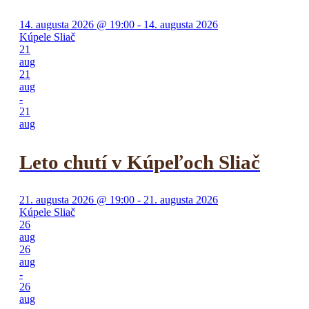
14. augusta 2026 @ 19:00 - 14. augusta 2026
Kúpele Sliač
21
aug
21
aug
-
21
aug
Leto chutí v Kúpeľoch Sliač
21. augusta 2026 @ 19:00 - 21. augusta 2026
Kúpele Sliač
26
aug
26
aug
-
26
aug