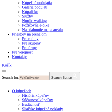
Kúpeľné podujatia
Galéria podujatí
Kúpalisko
Služby
Nordic walking
Požičovňa e-bike
Na stiahnutie mapa areálu
Priestory na prenájom
Pre rodiny
Pre skupiny
Pre firmy
Pre verejnosť
Kontakty
Košík
Search for:
Search Button
O kúpeľoch
História kúpeľov
Súčasnosť kúpeľov
Budúcnosť
Sliačske kúpeľné poklady