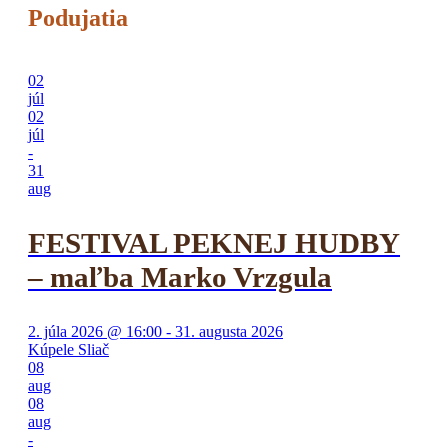
Podujatia
02
júl
02
júl
-
31
aug
FESTIVAL PEKNEJ HUDBY
– maľba Marko Vrzgula
2. júla 2026 @ 16:00 - 31. augusta 2026
Kúpele Sliač
08
aug
08
aug
-