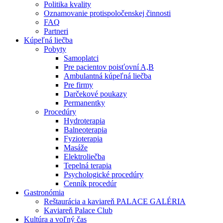
Politika kvality
Oznamovanie protispoločenskej činnosti
FAQ
Partneri
Kúpeľná liečba
Pobyty
Samoplatci
Pre pacientov poisťovní A,B
Ambulantná kúpeľná liečba
Pre firmy
Darčekové poukazy
Permanentky
Procedúry
Hydroterapia
Balneoterapia
Fyzioterapia
Masáže
Elektroliečba
Tepelná terapia
Psychologické procedúry
Cenník procedúr
Gastronómia
Reštaurácia a kaviareň PALACE GALÉRIA
Kaviareň Palace Club
Kultúra a voľný čas