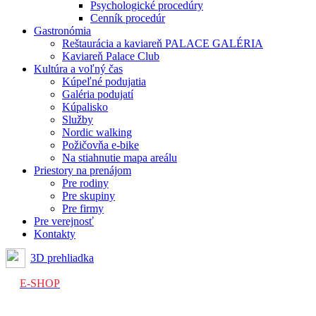
Psychologické procedúry
Cenník procedúr
Gastronómia
Reštaurácia a kaviareň PALACE GALÉRIA
Kaviareň Palace Club
Kultúra a voľný čas
Kúpeľné podujatia
Galéria podujatí
Kúpalisko
Služby
Nordic walking
Požičovňa e-bike
Na stiahnutie mapa areálu
Priestory na prenájom
Pre rodiny
Pre skupiny
Pre firmy
Pre verejnosť
Kontakty
3D prehliadka
E-SHOP