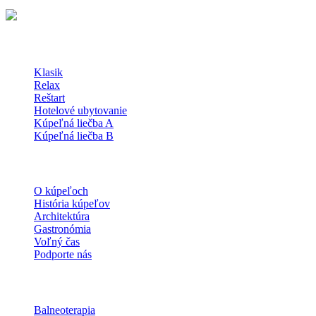
Kúpeľné Pobyty
Klasik
Relax
Reštart
Hotelové ubytovanie
Kúpeľná liečba A
Kúpeľná liečba B
O kúpeľoch
O kúpeľoch
História kúpeľov
Architektúra
Gastronómia
Voľný čas
Podporte nás
Procedúry
Balneoterapia