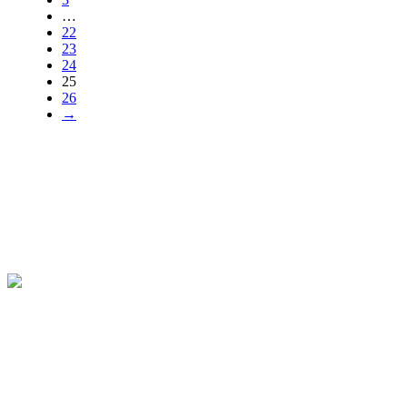
…
22
23
24
25
26
→
KÚPELE SLIAČ a.s.
Kúpeľná 714/38
962 31 Sliač
Slovenská republika
48°36'51.5"N 19°09'38.8"E