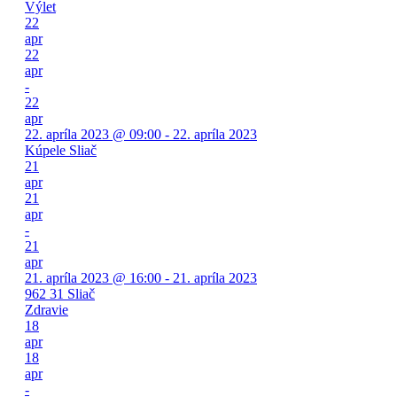
Výlet
22
apr
22
apr
-
22
apr
22. apríla 2023 @ 09:00 - 22. apríla 2023
Kúpele Sliač
21
apr
21
apr
-
21
apr
21. apríla 2023 @ 16:00 - 21. apríla 2023
962 31 Sliač
Zdravie
18
apr
18
apr
-