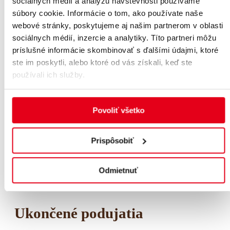
sociálnych médií a analýzu návštevnosti používame
súbory cookie. Informácie o tom, ako používate naše
Komédia Milenec
webové stránky, poskytujeme aj našim partnerom v oblasti
sociálnych médií, inzercie a analytiky. Títo partneri môžu
7. novembra 2026 @ 19:00 - 7. novembra 2026
príslušné informácie skombinovať s ďalšími údajmi, ktoré
Kúpele Sliač
ste im poskytli, alebo ktoré od vás získali, keď ste
23
nov
používali ich služby.
23
nov
-
23
Povoliť všetko
nov
Prispôsobiť
Šťastie
Odmietnuť
23. novembra 2026 @ 19:00 - 23. novembra 2026
Kúpele Sliač
Ukončené podujatia