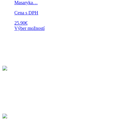
Masaryka…
Cena s DPH
25.90
€
Výber možností
KÚPELE SLIAČ a.s.
Kúpeľná 714/38
962 31 Sliač
Slovenská republika
48°36'51.5"N 19°09'38.8"E
Kúpeľné Pobyty