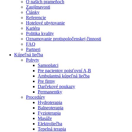
O našich prameňoch
Zaujímavosti
Články
Referencie
Hotelové ubytovanie
Kariéra
Politika kvality
Oznamovanie protispoločenskej činnosti
FAQ
Partneri
Kúpeľná liečba
Pobyty
Samoplatci
Pre pacientov poisťovní A,B
Ambulantná kúpeľná liečba
Pre firmy
Darčekové poukazy
Permanentky
Procedúry
Hydroterapia
Balneoterapia
Fyzioterapia
Masáže
Elektroliečba
Tepelná terapia