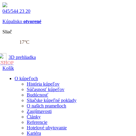
045/544 23 20
Kúpalisko
otvorené
Sliač
17
°C
3D prehliadka
-SHOP
Košík
O kúpeľoch
História kúpeľov
Súčasnosť kúpeľov
Budúcnosť
Sliačske kúpeľné poklady
O našich prameňoch
Zaujímavosti
Články
Referencie
Hotelové ubytovanie
Kariéra