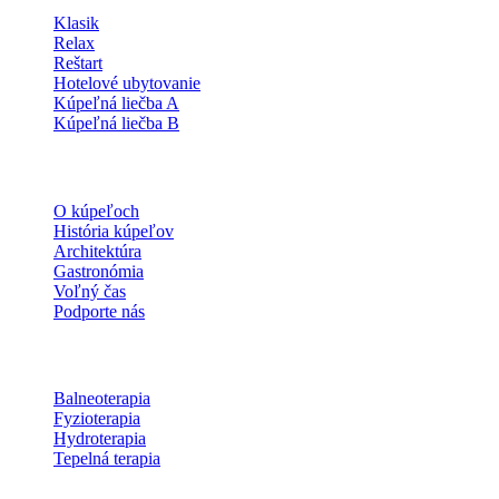
Klasik
Relax
Reštart
Hotelové ubytovanie
Kúpeľná liečba A
Kúpeľná liečba B
O kúpeľoch
O kúpeľoch
História kúpeľov
Architektúra
Gastronómia
Voľný čas
Podporte nás
Procedúry
Balneoterapia
Fyzioterapia
Hydroterapia
Tepelná terapia