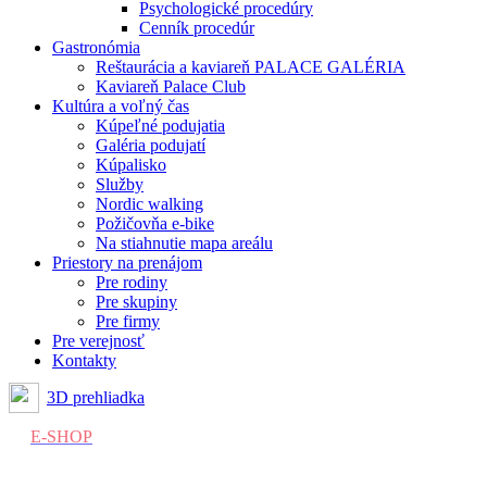
Psychologické procedúry
Cenník procedúr
Gastronómia
Reštaurácia a kaviareň PALACE GALÉRIA
Kaviareň Palace Club
Kultúra a voľný čas
Kúpeľné podujatia
Galéria podujatí
Kúpalisko
Služby
Nordic walking
Požičovňa e-bike
Na stiahnutie mapa areálu
Priestory na prenájom
Pre rodiny
Pre skupiny
Pre firmy
Pre verejnosť
Kontakty
3D prehliadka
E-SHOP