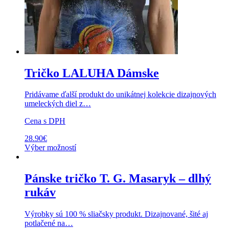
Tričko LALUHA Dámske
Pridávame ďalší produkt do unikátnej kolekcie dizajnových
umeleckých diel z…
Cena s DPH
28.90
€
Výber možností
Pánske tričko T. G. Masaryk – dlhý
rukáv
Výrobky sú 100 % sliačsky produkt. Dizajnované, šité aj
potlačené na…