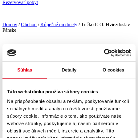
Rezervovať pobyt
Domov
/
Obchod
/
Kúpeľné predmety
/ Tričko P. O. Hviezdoslav
Pánske
Súhlas
Detaily
O cookies
Tričko P. O. Hviezdoslav Pánske
24.90
€
Táto webstránka používa súbory cookies
Výrobky sú
100 % sliačsky produkt
. Dizajnované, šité aj
Na prispôsobenie obsahu a reklám, poskytovanie funkcií
potlačené na Sliači.
sociálnych médií a analýzu návštevnosti používame
Touto spoluprácou chceme poukázať na unikátnosť ponuky
súbory cookie. Informácie o tom, ako používate naše
regiónu, jeho potenciál a jedinečnosť.
webové stránky, poskytujeme aj našim partnerom v
oblasti sociálnych médií, inzercie a analytiky. Títo
Tričko navrhnuté ako spomienka na výrok a návštevu velikána P. O.
Hviezdoslava v našich kúpeľoch. Tento významný dejateľ nebol