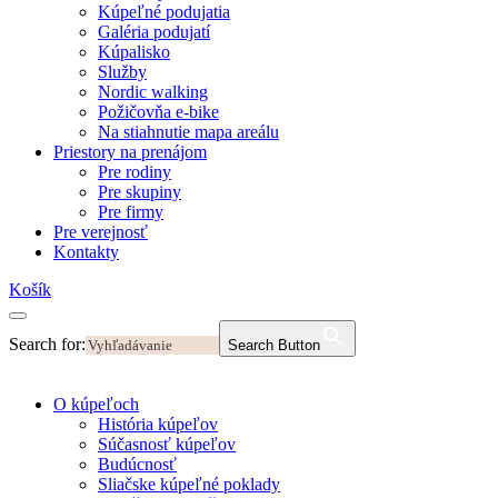
Kúpeľné podujatia
Galéria podujatí
Kúpalisko
Služby
Nordic walking
Požičovňa e-bike
Na stiahnutie mapa areálu
Priestory na prenájom
Pre rodiny
Pre skupiny
Pre firmy
Pre verejnosť
Kontakty
Košík
Search for:
Search Button
O kúpeľoch
História kúpeľov
Súčasnosť kúpeľov
Budúcnosť
Sliačske kúpeľné poklady