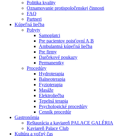
Politika kvality
Oznamovanie protispoločenskej činnosti
FAQ
Partneri
Kúpeľná liečba
Pobyty
Samoplatci
Pre pacientov poisťovní A,B
Ambulantná kúpeľná liečba
Pre firmy
Darčekové poukazy
Permanentky
Procedúry
Hydroterapia
Balneoterapia
Fyzioterapia
Masáže
Elektroliečba
Tepelná terapia
Psychologické procedúry
Cenník procedúr
Gastronómia
Reštaurácia a kaviareň PALACE GALÉRIA
Kaviareň Palace Club
Kultúra a voľný čas