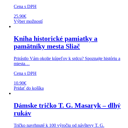
Cena s DPH
25.90
€
Výber možností
Kniha historické pamiatky a
pamätníky mesta Sliač
Prirástlo Vám okolie kúpeľov k srdcu? Spoznajte históriu a
miesta…
Cena s DPH
10.90
€
Pridať do košíka
Dámske tričko T. G. Masaryk – dlhý
rukáv
Tričko navrhnuté k 100 výročiu od návštevy T. G.