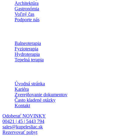
Architektúra
Gastronómia
Voľný čas
Podporte nás
Procedúry
Balneoterapia
Fyzioterapia
Hydroterapia
Tepelná terapia
Informácie
Úvodná stránka
Kariéra
Zverejňovanie dokumentov
Často kladené otázky
Kontakt
Odoberať NOVINKY
00421 | 45 | 5443 794
sales@kupelesliac.sk
Rezervovať pobyt