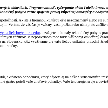
ovných oblastiach. Prepracovanosť, vyčerpanie alebo ľahšia únava o
rekondičný pobyt a zažite spojenie pravej kúpeľnej atmosféry a oddyc
oločností. Ak ste s firemnou kultúrou ešte nezoznámený alebo ste si ni
kojní. Veríme, že váš čas je vzácny, vašu požiadavku nám preto zašlite
ých a liečebných procedúr
, a zažijete dokonalý rekondičný pobyt s p
ultúrnych zážitkov. V neposlednom rade bude váš pobyt osviežený ča
e na Slovensku totiž využívame pre vašu liečbu unikátny prírodný žri
onkurenčný.
dúr, aktívneho odpočinku, ktorý nájdete aj na našich srdiečkových tr
né gastro poteší vaše chuťové poháriky. Vaše telo zregeneruje a osvie