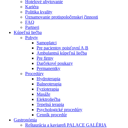
Hotelové ubytovanie
Kariéra
Politika kvality
Oznamovanie protispoločenskej činnosti
FAQ
Partneri
Kúpeľná liečba
Pobyty
Samoplatci
Pre pacientov poisťovní A,B
Ambulantná kúpeľná liečba
Pre firmy
Darčekové poukazy
Permanentky
Procedúry
Hydroterapia
Balneoterapia
Fyzioterapia
Masáže
Elektroliečba
Tepelná terapia
Psychologické procedúry
Cenník procedúr
Gastronómia
Reštaurácia a kaviareň PALACE GALÉRIA