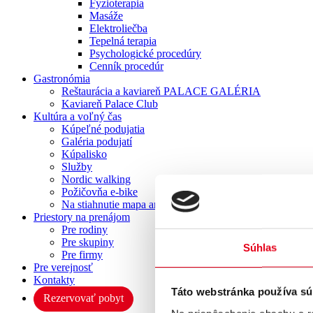
Fyzioterapia
Masáže
Elektroliečba
Tepelná terapia
Psychologické procedúry
Cenník procedúr
Gastronómia
Reštaurácia a kaviareň PALACE GALÉRIA
Kaviareň Palace Club
Kultúra a voľný čas
Kúpeľné podujatia
Galéria podujatí
Kúpalisko
Služby
Nordic walking
Požičovňa e-bike
Na stiahnutie mapa areálu
Priestory na prenájom
Pre rodiny
Pre skupiny
Súhlas
Pre firmy
Pre verejnosť
Kontakty
Táto webstránka používa sú
Rezervovať pobyt