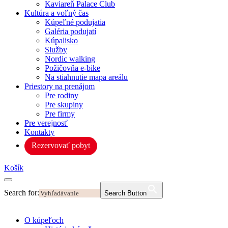
Kaviareň Palace Club
Kultúra a voľný čas
Kúpeľné podujatia
Galéria podujatí
Kúpalisko
Služby
Nordic walking
Požičovňa e-bike
Na stiahnutie mapa areálu
Priestory na prenájom
Pre rodiny
Pre skupiny
Pre firmy
Pre verejnosť
Kontakty
Rezervovať pobyt
Košík
Search for:
Search Button
O kúpeľoch