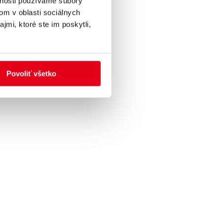
vnosti používame súbory
om v oblasti sociálnych
jmi, ktoré ste im poskytli,
Povoliť všetko