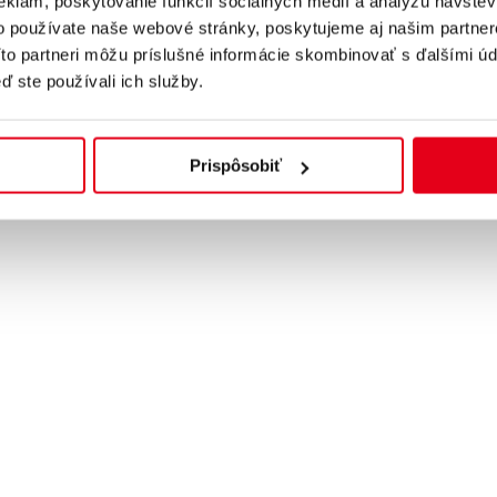
eklám, poskytovanie funkcií sociálnych médií a analýzu návšte
o používate naše webové stránky, poskytujeme aj našim partner
Títo partneri môžu príslušné informácie skombinovať s ďalšími úda
ď ste používali ich služby.
Prispôsobiť