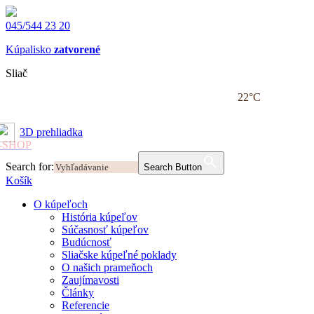
045/544 23 20
Kúpalisko
zatvorené
Sliač
22
°C
3D prehliadka
-SHOP
Search for:
Search Button
Košík
O kúpeľoch
História kúpeľov
Súčasnosť kúpeľov
Budúcnosť
Sliačske kúpeľné poklady
O našich prameňoch
Zaujímavosti
Články
Referencie