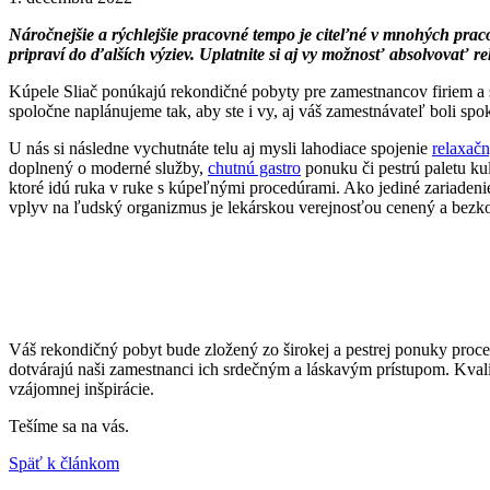
Náročnejšie a rýchlejšie pracovné tempo je citeľné v mnohých prac
pripraví do ďalších výziev. Uplatnite si aj vy možnosť absolvovať 
Kúpele Sliač ponúkajú rekondičné pobyty pre zamestnancov firiem a sp
spoločne naplánujeme tak, aby ste i vy, aj váš zamestnávateľ boli spo
U nás si následne vychutnáte telu aj mysli lahodiace spojenie
relaxačn
doplnený o moderné služby,
chutnú gastro
ponuku či pestrú paletu k
ktoré idú ruka v ruke s kúpeľnými procedúrami. Ako jediné zariadeni
vplyv na ľudský organizmus je lekárskou verejnosťou cenený a bezk
Váš rekondičný pobyt bude zložený zo širokej a pestrej ponuky proce
dotvárajú naši zamestnanci ich srdečným a láskavým prístupom. Kvalit
vzájomnej inšpirácie.
Tešíme sa na vás.
Späť k článkom