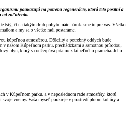
rganizmu poukazujú na potrebu regenerácie, ktorá telo posilní a
hu od zaťaženia.
e istý, či na takýto druh pobytu máte nárok. sme tu pre vás. Všetko
 emailom a my sa o všetko radi postaráme.
ravou kúpeľnou atmosférou. Dôležitý a potrebný oddych bude
som v našom Kúpeľnom parku, prechádzkami a samotnou prírodou,
edlový plyn, ktorý sa odčerpáva priamo z kúpeľného prameňa. Jeho
asách v Kúpeľnom parku, a v neposlednom rade atmosféry, ktorú
ži svoje vnemy. Vaša myseľ pookreje v prostredí plnom kultúry a