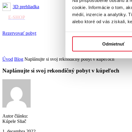
Na prispôsobenie obsahu a r
3D prehliadka
cookie. Informácie o tom, ak
médií, inzercie a analytiky. 
E-SHOP
alebo ktoré od vás získali, ke
Rezervovať pobyt
Odmietnuť
Úvod
Blog
Naplánujte si svoj rekondičný pobyt v kúpeľoch
Naplánujte si svoj rekondičný pobyt v kúpeľoch
Autor článku:
Kúpele Sliač
1. decembra 2022