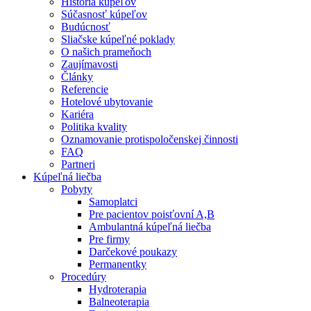
História kúpeľov
Súčasnosť kúpeľov
Budúcnosť
Sliačske kúpeľné poklady
O našich prameňoch
Zaujímavosti
Články
Referencie
Hotelové ubytovanie
Kariéra
Politika kvality
Oznamovanie protispoločenskej činnosti
FAQ
Partneri
Kúpeľná liečba
Pobyty
Samoplatci
Pre pacientov poisťovní A,B
Ambulantná kúpeľná liečba
Pre firmy
Darčekové poukazy
Permanentky
Procedúry
Hydroterapia
Balneoterapia