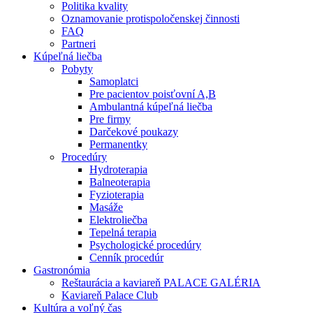
Politika kvality
Oznamovanie protispoločenskej činnosti
FAQ
Partneri
Kúpeľná liečba
Pobyty
Samoplatci
Pre pacientov poisťovní A,B
Ambulantná kúpeľná liečba
Pre firmy
Darčekové poukazy
Permanentky
Procedúry
Hydroterapia
Balneoterapia
Fyzioterapia
Masáže
Elektroliečba
Tepelná terapia
Psychologické procedúry
Cenník procedúr
Gastronómia
Reštaurácia a kaviareň PALACE GALÉRIA
Kaviareň Palace Club
Kultúra a voľný čas