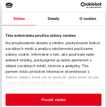
Rezervovať pobyt
Súhlas
Detaily
O cookies
Domov
/
Obchod
/
Kúpeľné predmety
/ Magnetka Kúpele Sliač
Táto webstránka používa súbory cookies
Na prispôsobenie obsahu a reklám, poskytovanie funkcií
sociálnych médií a analýzu návštevnosti používame
súbory cookie. Informácie o tom, ako používate naše
webové stránky, poskytujeme aj našim partnerom v
oblasti sociálnych médií, inzercie a analytiky. Títo
partneri môžu príslušné informácie skombinovať s
ďalšími údajmi, ktoré ste im poskytli, alebo ktoré od vás
získali, keď ste používali ich služby.
Magnetka Kúpele Sliač
Povoliť všetko
2.00
€