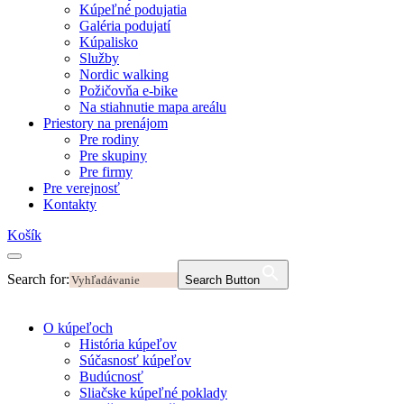
Kúpeľné podujatia
Galéria podujatí
Kúpalisko
Služby
Nordic walking
Požičovňa e-bike
Na stiahnutie mapa areálu
Priestory na prenájom
Pre rodiny
Pre skupiny
Pre firmy
Pre verejnosť
Kontakty
Košík
Search for:
Search Button
O kúpeľoch
História kúpeľov
Súčasnosť kúpeľov
Budúcnosť
Sliačske kúpeľné poklady