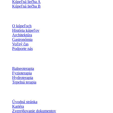
Kúpeľná liečba A
Kúpeľná liečba B
O kúpeľoch
O kúpeľoch
História kúpeľov
Architektúra
Gastronómia
Voľný čas
Podporte nás
Procedúry
Balneoterapia
Fyzioterapia
Hydroterapia
Tepelná terapia
Informácie
Úvodná stránka
Kariéra
Zverejňovanie dokumentov