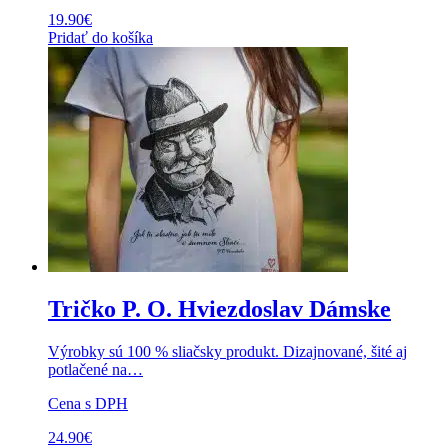
19.90
€
Pridať do košíka
Tričko P. O. Hviezdoslav Dámske
Výrobky sú 100 % sliačsky produkt. Dizajnované, šité aj
potlačené na…
Cena s DPH
24.90
€