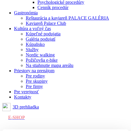
Psychologické procedúry
Cenník procedúr
Gastronómia
Reštaurácia a kaviareň PALACE GALÉRIA
Kaviareň Palace Club
Kultúra a voľný čas
Kúpeľné podujatia
Galéria podujatí
Kúpalisko
Služby
Nordic walking
Požičovňa e-bike
Na stiahnutie mapa areálu
Priestory na prenájom
Pre rodiny
Pre skupiny
Pre firmy
Pre verejnosť
Kontakty
3D prehliadka
E-SHOP