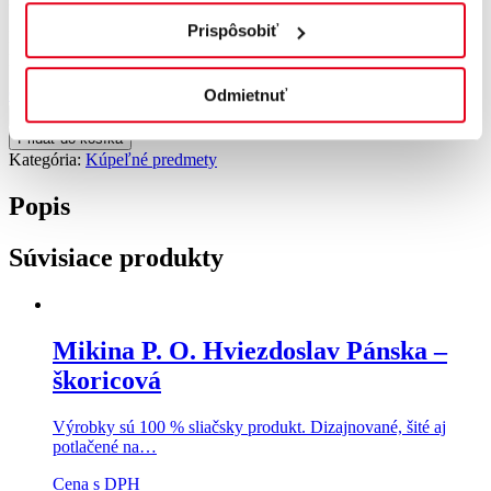
Prispôsobiť
Malá elegantná magnetka zo živice skrášli Vašu chladničku a
pripomenie Vám pobyt plný zdravia v Kúpeľoch Sliač.
Čítaj viac
Odmietnuť
množstvo
-
+
Magnetka
Pridať do košíka
Kúpele
Kategória:
Kúpeľné predmety
Sliač
Popis
Súvisiace produkty
Mikina P. O. Hviezdoslav Pánska –
škoricová
Výrobky sú 100 % sliačsky produkt. Dizajnované, šité aj
potlačené na…
Cena s DPH