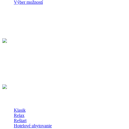
Výber možností
KÚPELE SLIAČ a.s.
Kúpeľná 714/38
962 31 Sliač
Slovenská republika
48°36'51.5"N 19°09'38.8"E
Kúpeľné Pobyty
Klasik
Relax
Reštart
Hotelové ubytovanie