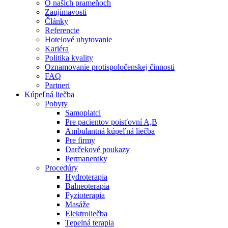
O našich prameňoch
Zaujímavosti
Články
Referencie
Hotelové ubytovanie
Kariéra
Politika kvality
Oznamovanie protispoločenskej činnosti
FAQ
Partneri
Kúpeľná liečba
Pobyty
Samoplatci
Pre pacientov poisťovní A,B
Ambulantná kúpeľná liečba
Pre firmy
Darčekové poukazy
Permanentky
Procedúry
Hydroterapia
Balneoterapia
Fyzioterapia
Masáže
Elektroliečba
Tepelná terapia