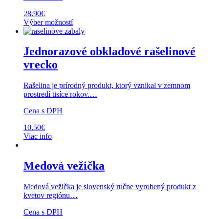
28.90
€
Výber možností
Jednorazové obkladové rašelinové
vrecko
Rašelina je prírodný produkt, ktorý vznikal v zemnom
prostredí tisíce rokov.…
Cena s DPH
10.50
€
Viac info
Medová vežička
Medová vežička je slovenský ručne vyrobený produkt z
kvetov regiónu…
Cena s DPH