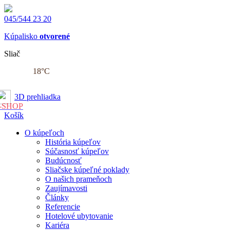
045/544 23 20
Kúpalisko
otvorené
Sliač
18
°C
3D prehliadka
-SHOP
Košík
O kúpeľoch
História kúpeľov
Súčasnosť kúpeľov
Budúcnosť
Sliačske kúpeľné poklady
O našich prameňoch
Zaujímavosti
Články
Referencie
Hotelové ubytovanie
Kariéra